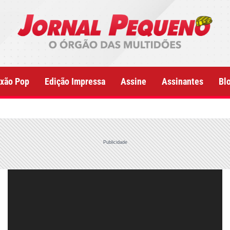
xão Pop
Edição Impressa
Assine
Assinantes
Bl
Publicidade