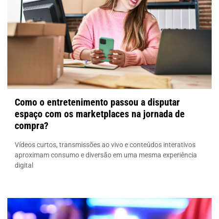
Como o entretenimento passou a disputar
espaço com os marketplaces na jornada de
compra?
Vídeos curtos, transmissões ao vivo e conteúdos interativos
aproximam consumo e diversão em uma mesma experiência
digital