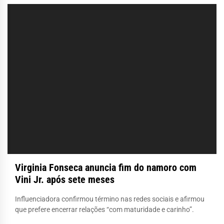
Virginia Fonseca anuncia fim do namoro com
Vini Jr. após sete meses
Influenciadora confirmou término nas redes sociais e afirmou
que prefere encerrar relações “com maturidade e carinho”.