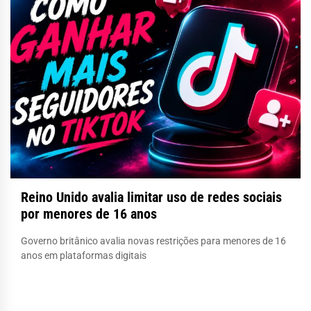
Reino Unido avalia limitar uso de redes sociais
por menores de 16 anos
Governo britânico avalia novas restrições para menores de 16
anos em plataformas digitais