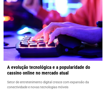
A evolução tecnológica e a popularidade do
cassino online no mercado atual
Setor de entretenimento digital cresce com expansão da
conectividade e novas tecnologias móveis