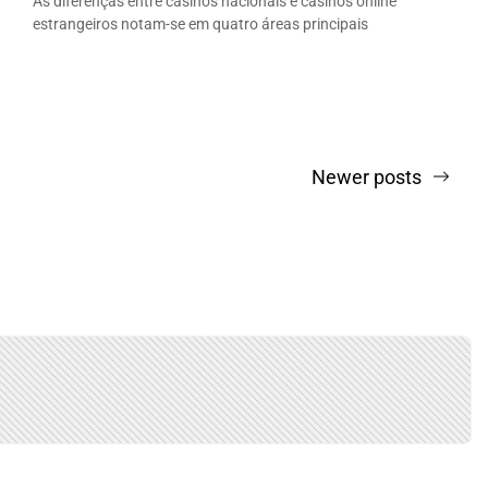
As diferenças entre casinos nacionais e casinos online
estrangeiros notam-se em quatro áreas principais
Newer posts