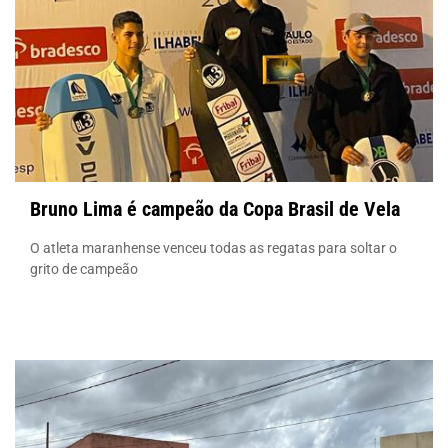
Bruno Lima é campeão da Copa Brasil de Vela
O atleta maranhense venceu todas as regatas para soltar o
grito de campeão