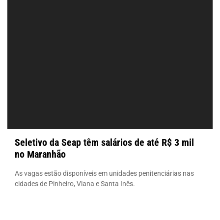
Seletivo da Seap têm salários de até R$ 3 mil
no Maranhão
As vagas estão disponíveis em unidades penitenciárias nas
cidades de Pinheiro, Viana e Santa Inês.