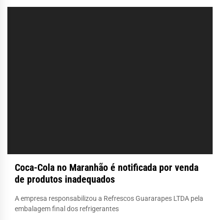
Coca-Cola no Maranhão é notificada por venda
de produtos inadequados
A empresa responsabilizou a Refrescos Guararapes LTDA pela
embalagem final dos refrigerantes