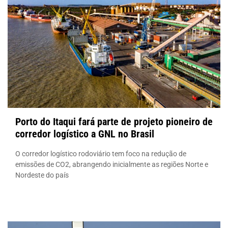
Porto do Itaqui fará parte de projeto pioneiro de
corredor logístico a GNL no Brasil
O corredor logístico rodoviário tem foco na redução de
emissões de CO2, abrangendo inicialmente as regiões Norte e
Nordeste do país