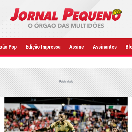
xão Pop
Edição Impressa
Assine
Assinantes
Bl
Publicidade