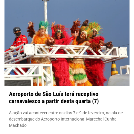
Aeroporto de São Luís terá receptivo
carnavalesco a partir desta quarta (7)
A ação vai acontecer entre os dias 7 e 9 de fevereiro, na ala de
desembarque do Aeroporto Internacional Marechal Cunha
Machado