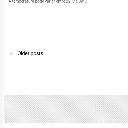
A temperatura pode variar entre 22ºC e 39°C
Navegação
Older posts
por
posts