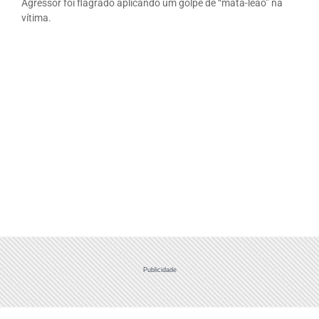
Agressor foi flagrado aplicando um golpe de “mata-leão” na
vítima.
Publicidade