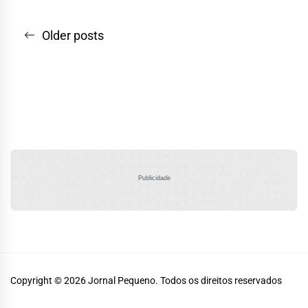
Navegação
Older posts
por
posts
Publicidade
Copyright © 2026
Jornal Pequeno.
Todos os direitos reservados