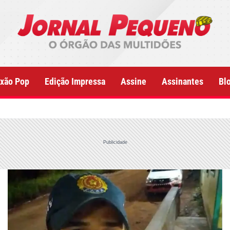
xão Pop
Edição Impressa
Assine
Assinantes
Bl
Publicidade