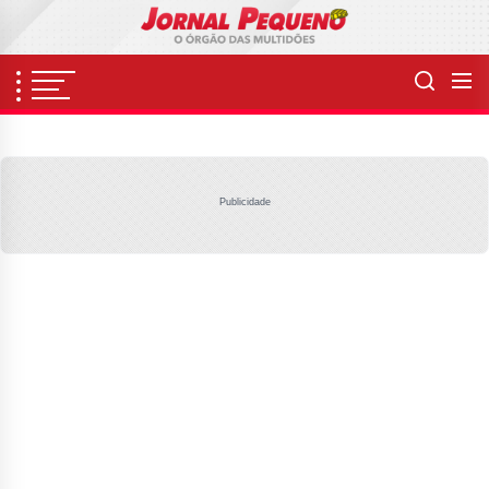
Skip
to
the
content
Publicidade