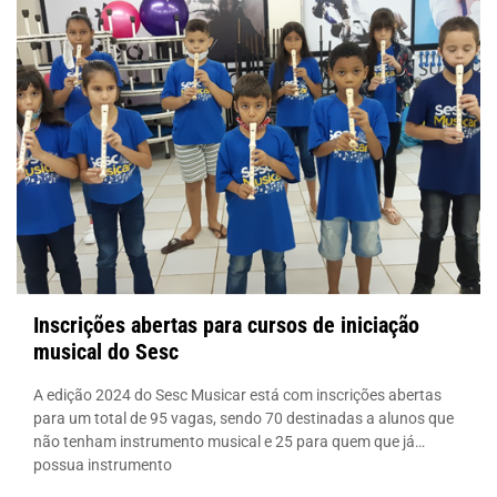
Inscrições abertas para cursos de iniciação
musical do Sesc
A edição 2024 do Sesc Musicar está com inscrições abertas
para um total de 95 vagas, sendo 70 destinadas a alunos que
não tenham instrumento musical e 25 para quem que já
possua instrumento