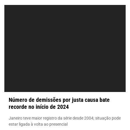
Número de demissões por justa causa bate
recorde no início de 2024
Janeiro teve maior registro da série desde 2004; situação pode
estar ligada à volta ao presencial