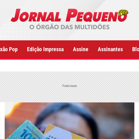
xão Pop
Edição Impressa
Assine
Assinantes
Bl
Publicidade