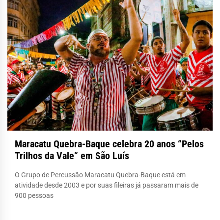
Maracatu Quebra-Baque celebra 20 anos “Pelos
Trilhos da Vale” em São Luís
O Grupo de Percussão Maracatu Quebra-Baque está em
atividade desde 2003 e por suas fileiras já passaram mais de
900 pessoas