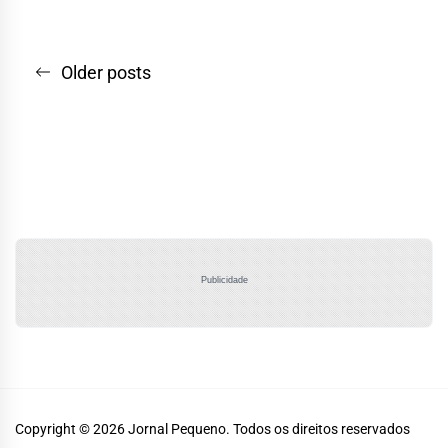
Navegação
Older posts
por
posts
Publicidade
Copyright © 2026
Jornal Pequeno.
Todos os direitos reservados