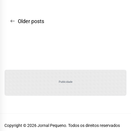
Navegação
Older posts
por
posts
Publicidade
Copyright © 2026
Jornal Pequeno.
Todos os direitos reservados