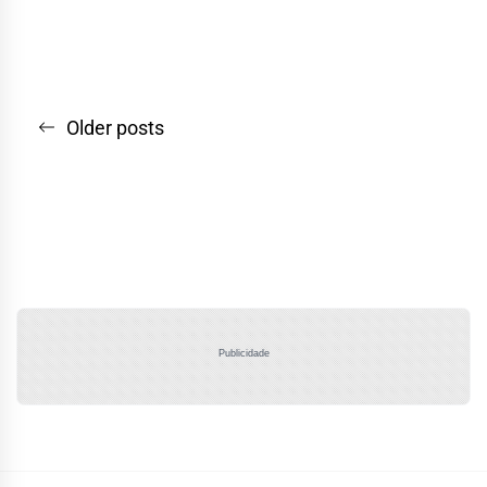
Navegação
Older posts
por
posts
Publicidade